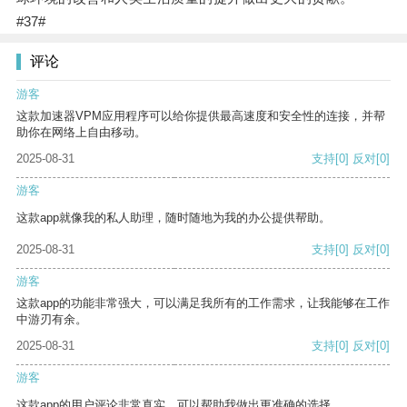
#37#
评论
游客
这款加速器VPM应用程序可以给你提供最高速度和安全性的连接，并帮
助你在网络上自由移动。
2025-08-31
支持
[0]
反对
[0]
游客
这款app就像我的私人助理，随时随地为我的办公提供帮助。
2025-08-31
支持
[0]
反对
[0]
游客
这款app的功能非常强大，可以满足我所有的工作需求，让我能够在工作
中游刃有余。
2025-08-31
支持
[0]
反对
[0]
游客
这款app的用户评论非常真实，可以帮助我做出更准确的选择。