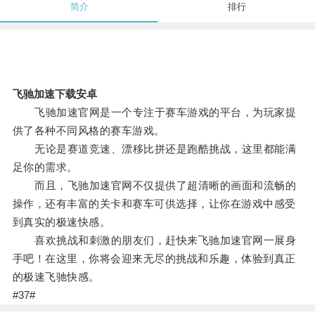
简介
排行
飞驰加速下载安卓
飞驰加速官网是一个专注于赛车游戏的平台，为玩家提
供了各种不同风格的赛车游戏。
无论是赛道竞速、漂移比拼还是跑酷挑战，这里都能满
足你的需求。
而且，飞驰加速官网不仅提供了超清晰的画面和流畅的
操作，还有丰富的关卡和赛车可供选择，让你在游戏中感受
到真实的极速快感。
喜欢挑战和刺激的朋友们，赶快来飞驰加速官网一展身
手吧！在这里，你将会迎来无尽的挑战和乐趣，体验到真正
的极速飞驰快感。
#37#