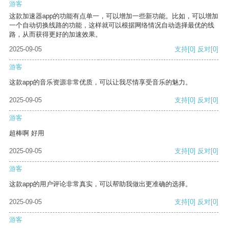
游客
这款加速器app的功能有点单一，可以增加一些新功能。比如，可以增加
一个自动切换线路的功能，这样就可以根据网络情况自动选择最优的线
路，从而获得更好的加速效果。
2025-09-05
支持
[0]
反对
[0]
游客
这款app的音乐资源非常优质，可以让我尽情享受音乐的魅力。
2025-09-05
支持
[0]
反对
[0]
游客
超棒啊 好用
2025-09-05
支持
[0]
反对
[0]
游客
这款app的用户评论非常真实，可以帮助我做出更准确的选择。
2025-09-05
支持
[0]
反对
[0]
游客