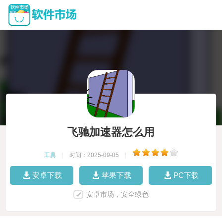
飞驰加速器怎么用
工具
|
时间：2025-09-05
|
安卓下载
苹果下载
PC下载
安卓市场，安全绿色