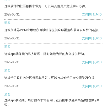
这款软件的社区氛围非常好，可以与其他用户交流学习心得。
2025-08-31
支持
[0]
反对
[0]
游客
这款加速器VPM应用程序可以给你提供全球覆盖和最高安全性的连接。
2025-08-31
支持
[0]
反对
[0]
游客
这款app就像我的私人助理，随时随地为我的办公提供帮助。
2025-08-31
支持
[0]
反对
[0]
游客
这款学习软件的社区氛围非常好，可以与其他学习者交流学习心得。
2025-08-31
支持
[0]
反对
[0]
游客
这款app的酒店、餐厅推荐非常有用，让我能够享受到高品质的旅行体
验。