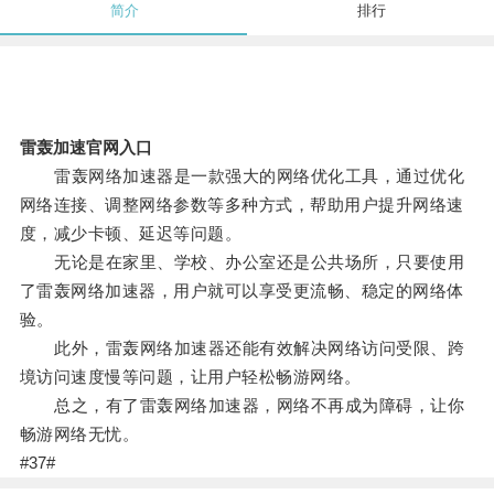
简介
排行
雷轰加速官网入口
雷轰网络加速器是一款强大的网络优化工具，通过优化
网络连接、调整网络参数等多种方式，帮助用户提升网络速
度，减少卡顿、延迟等问题。
无论是在家里、学校、办公室还是公共场所，只要使用
了雷轰网络加速器，用户就可以享受更流畅、稳定的网络体
验。
此外，雷轰网络加速器还能有效解决网络访问受限、跨
境访问速度慢等问题，让用户轻松畅游网络。
总之，有了雷轰网络加速器，网络不再成为障碍，让你
畅游网络无忧。
#37#