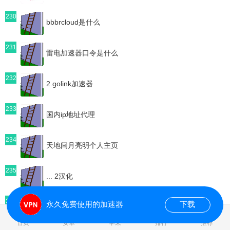
230
bbbrcloud是什么
231
雷电加速器口令是什么
232
2.golink加速器
233
国内ip地址代理
234
天地间月亮明个人主页
235
... 2汉化
236
永久免费使用的加速器
下载
加速器US
0.072066s
首页
安卓
苹果
排行
推荐