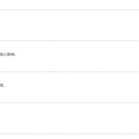
。
够放心购物。
绩。