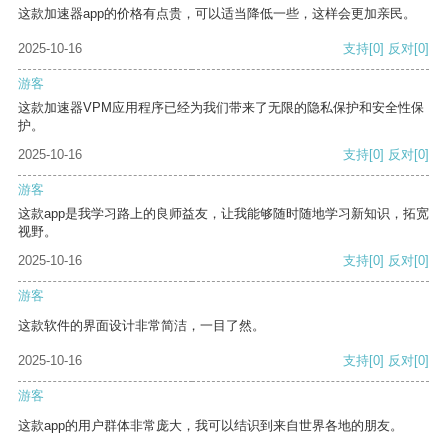
这款加速器app的价格有点贵，可以适当降低一些，这样会更加亲民。
2025-10-16
支持
[0]
反对
[0]
游客
这款加速器VPM应用程序已经为我们带来了无限的隐私保护和安全性保
护。
2025-10-16
支持
[0]
反对
[0]
游客
这款app是我学习路上的良师益友，让我能够随时随地学习新知识，拓宽
视野。
2025-10-16
支持
[0]
反对
[0]
游客
这款软件的界面设计非常简洁，一目了然。
2025-10-16
支持
[0]
反对
[0]
游客
这款app的用户群体非常庞大，我可以结识到来自世界各地的朋友。