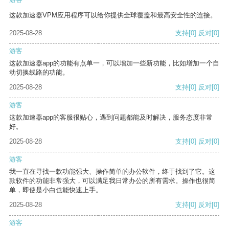
这款加速器VPM应用程序可以给你提供全球覆盖和最高安全性的连接。
2025-08-28
支持
[0]
反对
[0]
游客
这款加速器app的功能有点单一，可以增加一些新功能，比如增加一个自
动切换线路的功能。
2025-08-28
支持
[0]
反对
[0]
游客
这款加速器app的客服很贴心，遇到问题都能及时解决，服务态度非常
好。
2025-08-28
支持
[0]
反对
[0]
游客
我一直在寻找一款功能强大、操作简单的办公软件，终于找到了它。这
款软件的功能非常强大，可以满足我日常办公的所有需求。操作也很简
单，即使是小白也能快速上手。
2025-08-28
支持
[0]
反对
[0]
游客