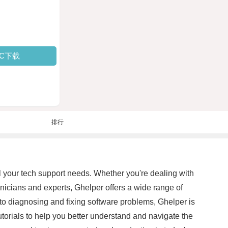
PC下载
排行
ll your tech support needs. Whether you're dealing with
nicians and experts, Ghelper offers a wide range of
to diagnosing and fixing software problems, Ghelper is
 tutorials to help you better understand and navigate the