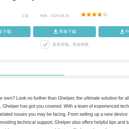
工具
|
时间：2025-08-28
|
卓下载
苹果下载
安卓市场，安全绿色
ur own? Look no further than Ghelper, the ultimate solution for a
, Ghelper has got you covered. With a team of experienced tech
related issues you may be facing. From setting up a new device 
 providing technical support, Ghelper also offers helpful tips and