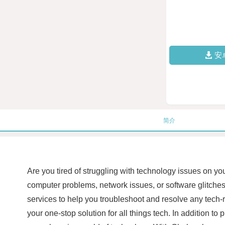
安
简介
Are you tired of struggling with technology issues on yo
computer problems, network issues, or software glitches
services to help you troubleshoot and resolve any tech-
your one-stop solution for all things tech. In addition to