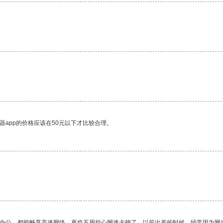
器app的价格应该在50元以下才比较合理。
作办公，都能畅享高速网络，再也不用担心网速卡顿了。以前出差的时候，经常因为网