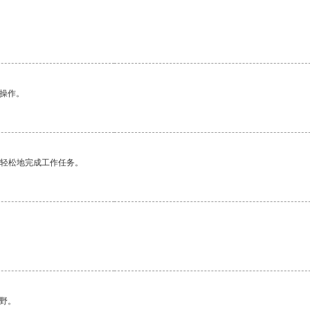
悉操作。
更轻松地完成工作任务。
野。