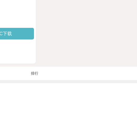
PC下载
排行