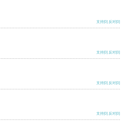
支持
[0]
反对
[0]
支持
[0]
反对
[0]
支持
[0]
反对
[0]
支持
[0]
反对
[0]