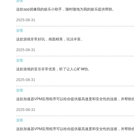
游客
这款app就像我的娱乐小助手，随时随地为我的娱乐提供帮助。
2025-08-31
游客
这款游戏非常好玩，画面精美，玩法丰富。
2025-08-31
游客
这款游戏的音乐非常优美，听了让人心旷神怡。
2025-08-31
游客
这款加速器VPM应用程序可以给你提供最高速度和安全性的连接，并帮助
2025-08-31
游客
这款加速器VPM应用程序可以给你提供最高速度和安全性的连接，并帮助