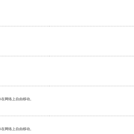
你在网络上自由移动。
你在网络上自由移动。