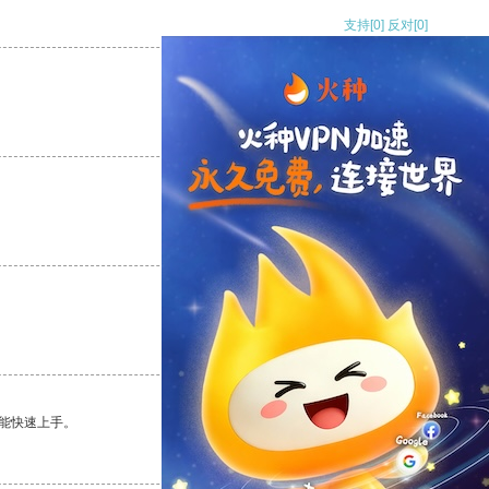
支持
[0]
反对
[0]
支持
[0]
反对
[0]
支持
[0]
反对
[0]
支持
[0]
反对
[0]
能快速上手。
支持
[0]
反对
[0]