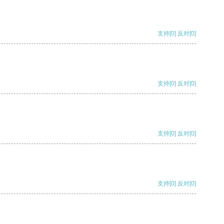
支持
[0]
反对
[0]
支持
[0]
反对
[0]
支持
[0]
反对
[0]
支持
[0]
反对
[0]