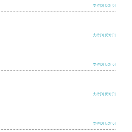
支持
[0]
反对
[0]
支持
[0]
反对
[0]
支持
[0]
反对
[0]
支持
[0]
反对
[0]
支持
[0]
反对
[0]