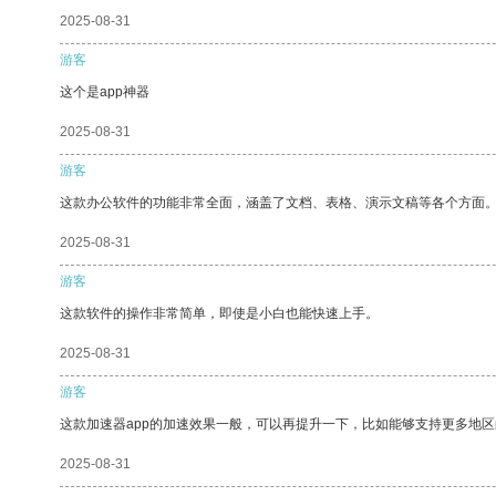
2025-08-31
游客
这个是app神器
2025-08-31
游客
这款办公软件的功能非常全面，涵盖了文档、表格、演示文稿等各个方面
2025-08-31
游客
这款软件的操作非常简单，即使是小白也能快速上手。
2025-08-31
游客
这款加速器app的加速效果一般，可以再提升一下，比如能够支持更多地
2025-08-31