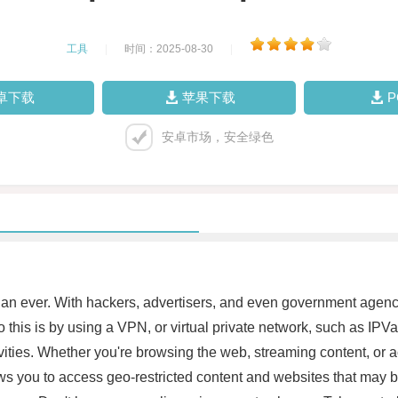
工具
|
时间：2025-08-30
|
卓下载
苹果下载
安卓市场，安全绿色
than ever. With hackers, advertisers, and even government agencie
do this is by using a VPN, or virtual private network, such as IP
ivities. Whether you're browsing the web, streaming content, or 
s you to access geo-restricted content and websites that may be