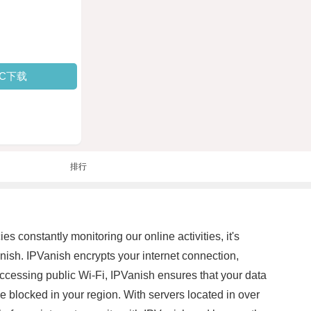
PC下载
排行
s constantly monitoring our online activities, it's
Vanish. IPVanish encrypts your internet connection,
accessing public Wi-Fi, IPVanish ensures that your data
 blocked in your region. With servers located in over