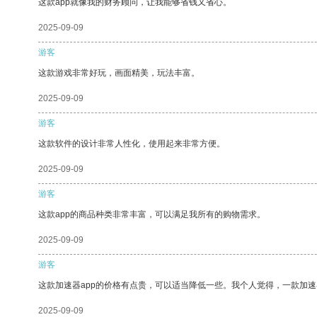
这款app就像我的财务顾问，让我能够省钱又省心。
2025-09-09
游客
这款游戏非常好玩，画面精美，玩法丰富。
2025-09-09
游客
这款软件的设计非常人性化，使用起来非常方便。
2025-09-09
游客
这款app的商品种类非常丰富，可以满足我所有的购物需求。
2025-09-09
游客
这款加速器app的价格有点贵，可以适当降低一些。我个人觉得，一款加速
2025-09-09