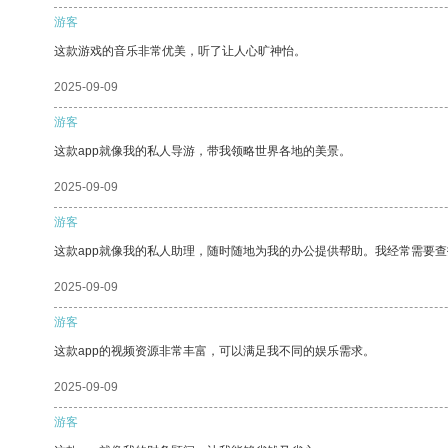
游客
这款游戏的音乐非常优美，听了让人心旷神怡。
2025-09-09
游客
这款app就像我的私人导游，带我领略世界各地的美景。
2025-09-09
游客
这款app就像我的私人助理，随时随地为我的办公提供帮助。我经常需要查
2025-09-09
游客
这款app的视频资源非常丰富，可以满足我不同的娱乐需求。
2025-09-09
游客