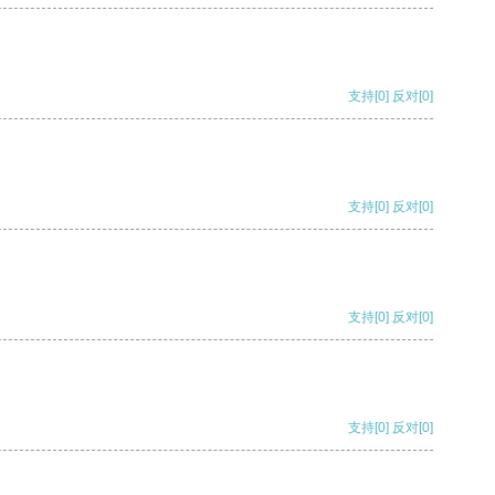
支持
[0]
反对
[0]
支持
[0]
反对
[0]
支持
[0]
反对
[0]
支持
[0]
反对
[0]