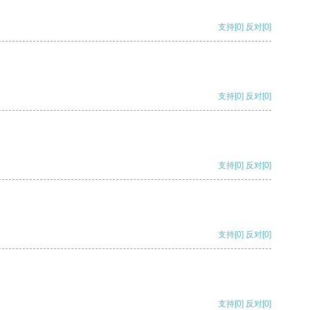
支持
[0]
反对
[0]
支持
[0]
反对
[0]
支持
[0]
反对
[0]
支持
[0]
反对
[0]
支持
[0]
反对
[0]