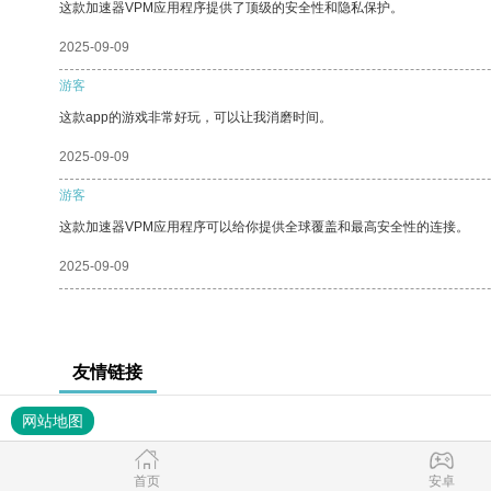
这款加速器VPM应用程序提供了顶级的安全性和隐私保护。
2025-09-09
游客
这款app的游戏非常好玩，可以让我消磨时间。
2025-09-09
游客
这款加速器VPM应用程序可以给你提供全球覆盖和最高安全性的连接。
2025-09-09
友情链接
网站地图
首页
安卓