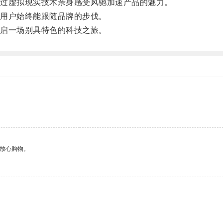
过虚拟现实技术亲身感受风驰加速产品的魅力。
用户始终能跟随品牌的步伐。
启一场别具特色的科技之旅。
够放心购物。