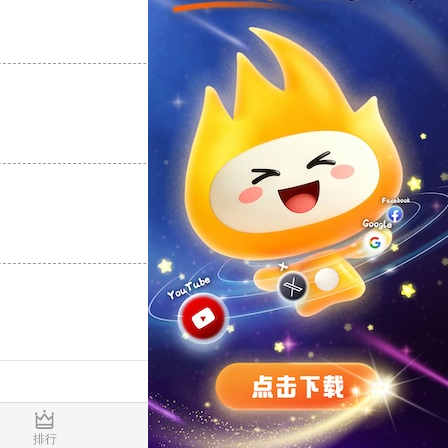
支持
[0]
反对
[0]
支持
[0]
反对
[0]
支持
[0]
反对
[0]
0.020023s
排行
推荐