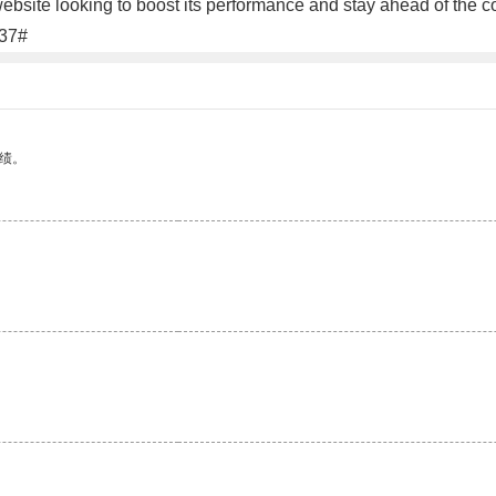
ebsite looking to boost its performance and stay ahead of the 
#37#
绩。
。