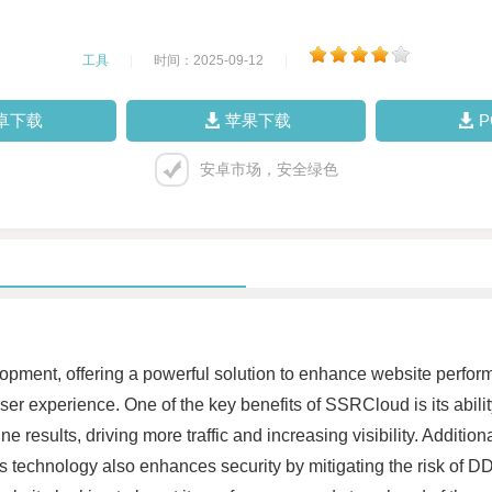
工具
|
时间：2025-09-12
|
卓下载
苹果下载
安卓市场，安全绿色
pment, offering a powerful solution to enhance website perform
er experience. One of the key benefits of SSRCloud is its abili
e results, driving more traffic and increasing visibility. Additi
 technology also enhances security by mitigating the risk of DD