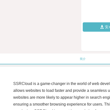
安
简介
SSRCloud is a game-changer in the world of web develo
allows websites to load faster and provide a seamless us
websites are more likely to appear higher in search engin
ensuring a smoother browsing experience for users. This