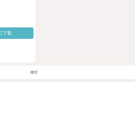
PC下载
排行