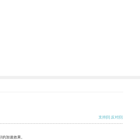
支持
[0]
反对
[0]
好的加速效果。