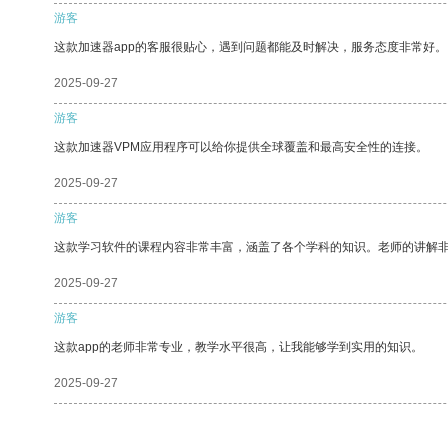
游客
这款加速器app的客服很贴心，遇到问题都能及时解决，服务态度非常好。
2025-09-27
游客
这款加速器VPM应用程序可以给你提供全球覆盖和最高安全性的连接。
2025-09-27
游客
这款学习软件的课程内容非常丰富，涵盖了各个学科的知识。老师的讲解
2025-09-27
游客
这款app的老师非常专业，教学水平很高，让我能够学到实用的知识。
2025-09-27