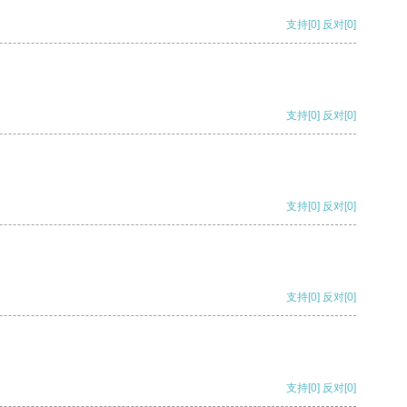
支持
[0]
反对
[0]
支持
[0]
反对
[0]
支持
[0]
反对
[0]
支持
[0]
反对
[0]
支持
[0]
反对
[0]