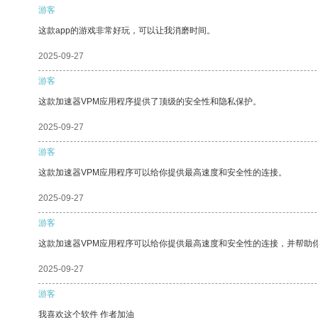
游客
这款app的游戏非常好玩，可以让我消磨时间。
2025-09-27
游客
这款加速器VPM应用程序提供了顶级的安全性和隐私保护。
2025-09-27
游客
这款加速器VPM应用程序可以给你提供最高速度和安全性的连接。
2025-09-27
游客
这款加速器VPM应用程序可以给你提供最高速度和安全性的连接，并帮助
2025-09-27
游客
我喜欢这个软件 作者加油