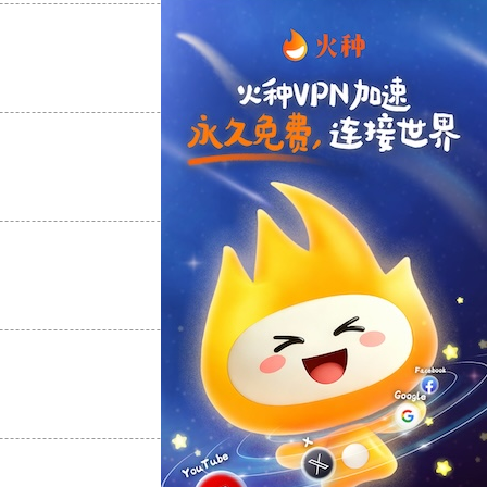
支持
[0]
反对
[0]
支持
[0]
反对
[0]
支持
[0]
反对
[0]
支持
[0]
反对
[0]