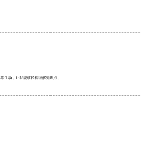
非常生动，让我能够轻松理解知识点。