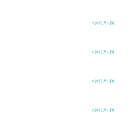
支持
[0]
反对
[0]
支持
[0]
反对
[0]
支持
[0]
反对
[0]
支持
[0]
反对
[0]