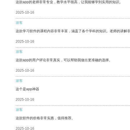
这款app的老师非常专业，教学水平很高，让我能够学到实用的知识。
2025-10-16
游客
这款学习软件的课程内容非常丰富，涵盖了各个学科的知识。老师的讲解
2025-10-16
游客
这款app的用户评论非常真实，可以帮助我做出更准确的选择。
2025-10-16
游客
这个是app神器
2025-10-16
游客
这款软件的价格非常实惠，值得推荐。
2025-10-16