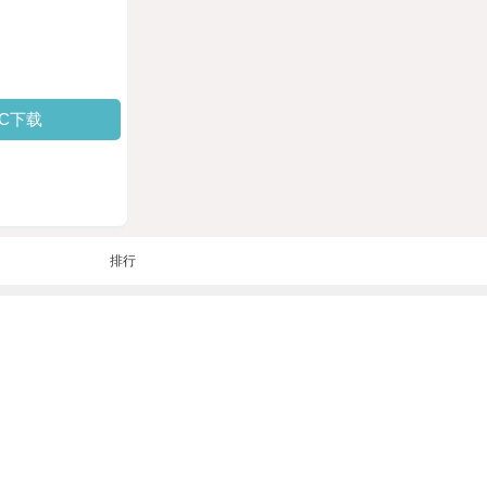
PC下载
排行