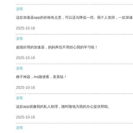
游客
这款加速器app的价格有点贵，可以适当降低一些。我个人觉得，一款加速
2025-10-16
游客
超级好用的加速器，妈妈再也不用担心我的学习啦！
2025-10-16
游客
梯子神器，ins随便看，美美哒！
2025-10-16
游客
这款app就像我的私人助理，随时随地为我的办公提供帮助。
2025-10-16
游客