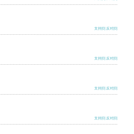
支持
[0]
反对
[0]
支持
[0]
反对
[0]
支持
[0]
反对
[0]
支持
[0]
反对
[0]