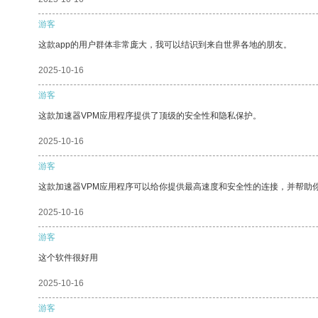
游客
这款app的用户群体非常庞大，我可以结识到来自世界各地的朋友。
2025-10-16
游客
这款加速器VPM应用程序提供了顶级的安全性和隐私保护。
2025-10-16
游客
这款加速器VPM应用程序可以给你提供最高速度和安全性的连接，并帮助
2025-10-16
游客
这个软件很好用
2025-10-16
游客