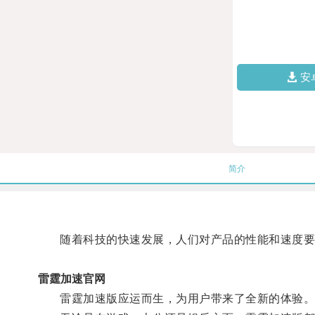
安
简介
随着科技的快速发展，人们对产品的性能和速度要
雷霆加速官网
雷霆加速版应运而生，为用户带来了全新的体验