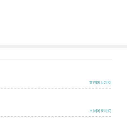
支持
[0]
反对
[0]
支持
[0]
反对
[0]