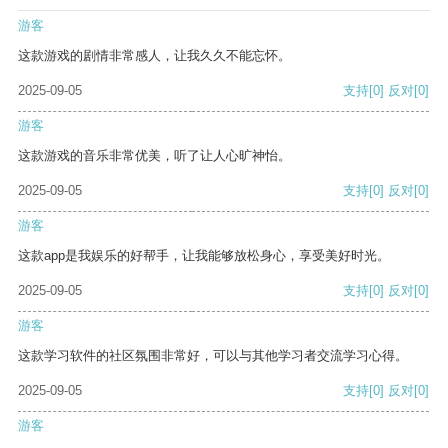
游客
这款游戏的剧情非常感人，让我久久不能忘怀。
2025-09-05
支持
[0]
反对
[0]
游客
这款游戏的音乐非常优美，听了让人心旷神怡。
2025-09-05
支持
[0]
反对
[0]
游客
这款app是我娱乐的好帮手，让我能够放松身心，享受美好时光。
2025-09-05
支持
[0]
反对
[0]
游客
这款学习软件的社区氛围非常好，可以与其他学习者交流学习心得。
2025-09-05
支持
[0]
反对
[0]
游客