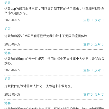
游客
这款app的课程非常丰富，可以满足我不同的学习需求，让我能够找到自
己感兴趣的知识。
2025-09-05
支持
[0]
反对
[0]
游客
这款加速器VPM应用程序已经为我们带来了无限的流畅体验。
2025-09-05
支持
[0]
反对
[0]
游客
这款加速器app的安全性很高，使用过程中不会泄露个人信息，让我非常
放心。
2025-09-05
支持
[0]
反对
[0]
游客
这款软件的设计非常人性化，使用起来非常舒服。
2025-09-05
支持
[0]
反对
[0]
游客
这款加速器app的安全性有待提高，可以加强防护措施，比如增加双重验