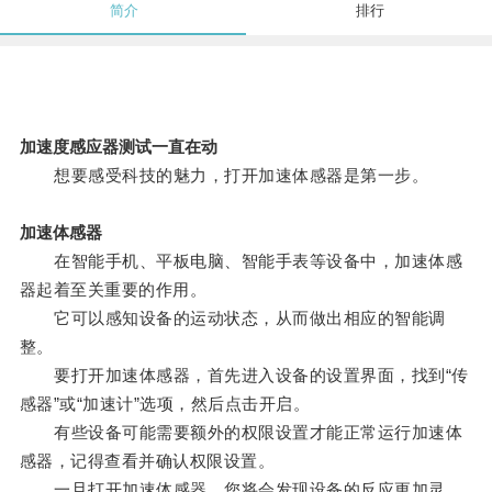
简介
排行
加速度感应器测试一直在动
想要感受科技的魅力，打开加速体感器是第一步。
加速体感器
在智能手机、平板电脑、智能手表等设备中，加速体感
器起着至关重要的作用。
它可以感知设备的运动状态，从而做出相应的智能调
整。
要打开加速体感器，首先进入设备的设置界面，找到“传
感器”或“加速计”选项，然后点击开启。
有些设备可能需要额外的权限设置才能正常运行加速体
感器，记得查看并确认权限设置。
一旦打开加速体感器，您将会发现设备的反应更加灵