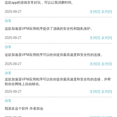
这款app的游戏非常好玩，可以让我消磨时间。
2025-09-27
支持
[0]
反对
[0]
游客
这款加速器VPM应用程序提供了顶级的安全性和隐私保护。
2025-09-27
支持
[0]
反对
[0]
游客
这款加速器VPM应用程序可以给你提供最高速度和安全性的连接。
2025-09-27
支持
[0]
反对
[0]
游客
这款加速器VPM应用程序可以给你提供最高速度和安全性的连接，并帮
助你在网络上自由移动。
2025-09-27
支持
[0]
反对
[0]
游客
我喜欢这个软件 作者加油