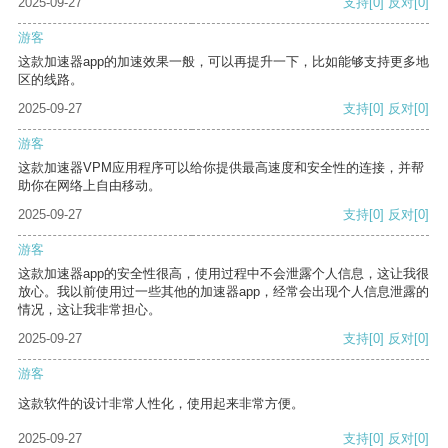
2025-09-27
支持
[0]
反对
[0]
游客
这款加速器app的加速效果一般，可以再提升一下，比如能够支持更多地
区的线路。
2025-09-27
支持
[0]
反对
[0]
游客
这款加速器VPM应用程序可以给你提供最高速度和安全性的连接，并帮
助你在网络上自由移动。
2025-09-27
支持
[0]
反对
[0]
游客
这款加速器app的安全性很高，使用过程中不会泄露个人信息，这让我很
放心。我以前使用过一些其他的加速器app，经常会出现个人信息泄露的
情况，这让我非常担心。
2025-09-27
支持
[0]
反对
[0]
游客
这款软件的设计非常人性化，使用起来非常方便。
2025-09-27
支持
[0]
反对
[0]