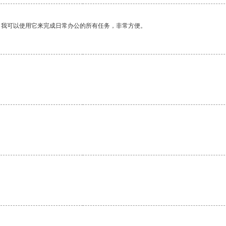
。我可以使用它来完成日常办公的所有任务，非常方便。