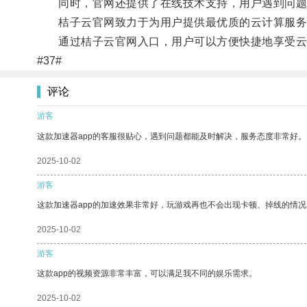
同时，官网还提供了在线技术支持，用户遇到问题
桔子云官网致力于为用户提供最优质的云计算服务
通过桔子云官网入口，用户可以方便快捷地享受云
#37#
评论
游客
这款加速器app的客服很贴心，遇到问题都能及时解决，服务态度非常好。
2025-10-02
游客
这款加速器app的加速效果非常好，玩游戏再也不会出现卡顿、掉线的情况
2025-10-02
游客
这款app的视频资源非常丰富，可以满足我不同的娱乐需求。
2025-10-02