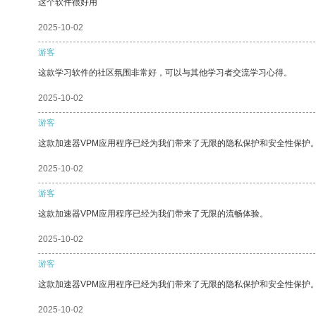
这个软件很好用
2025-10-02
游客
这款学习软件的社区氛围非常好，可以与其他学习者交流学习心得。
2025-10-02
游客
这款加速器VPM应用程序已经为我们带来了无限的隐私保护和安全性保护
2025-10-02
游客
这款加速器VPM应用程序已经为我们带来了无限的流畅体验。
2025-10-02
游客
这款加速器VPM应用程序已经为我们带来了无限的隐私保护和安全性保护
2025-10-02