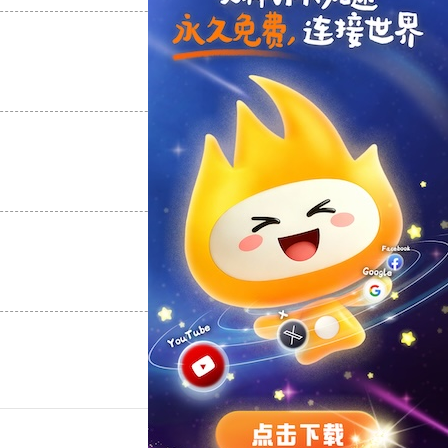
支持
[0]
反对
[0]
支持
[0]
反对
[0]
支持
[0]
反对
[0]