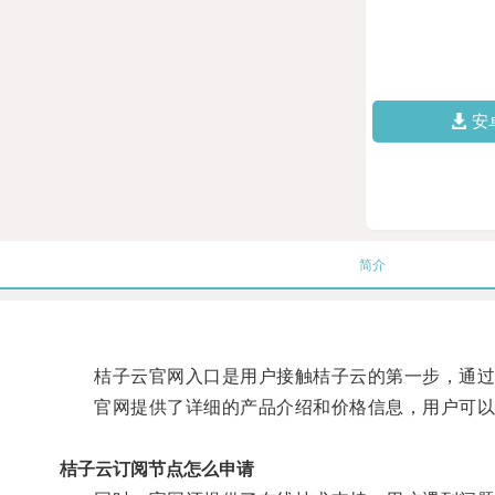
安
简介
桔子云官网入口是用户接触桔子云的第一步，通过官
官网提供了详细的产品介绍和价格信息，用户可以
桔子云订阅节点怎么申请