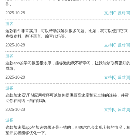
作。
2025-10-28
支持
[0]
反对
[0]
游客
这款软件非常实用，可以帮助我解决很多问题。比如，我可以使用它来
查找资料、翻译语言、编写代码等。
2025-10-28
支持
[0]
反对
[0]
游客
这款app的学习氛围很浓厚，能够激励我不断学习，让我能够取得更好的
成绩。
2025-10-28
支持
[0]
反对
[0]
游客
这款加速器VPM应用程序可以给你提供最高速度和安全性的连接，并帮
助你在网络上自由移动。
2025-10-28
支持
[0]
反对
[0]
游客
这款加速器app的加速效果还是不错的，但偶尔也会出现卡顿的情况，希
望开发者能够优化一下。