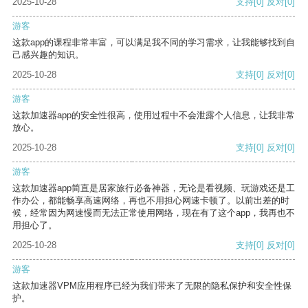
2025-10-28
支持
[0]
反对
[0]
游客
这款app的课程非常丰富，可以满足我不同的学习需求，让我能够找到自
己感兴趣的知识。
2025-10-28
支持
[0]
反对
[0]
游客
这款加速器app的安全性很高，使用过程中不会泄露个人信息，让我非常
放心。
2025-10-28
支持
[0]
反对
[0]
游客
这款加速器app简直是居家旅行必备神器，无论是看视频、玩游戏还是工
作办公，都能畅享高速网络，再也不用担心网速卡顿了。以前出差的时
候，经常因为网速慢而无法正常使用网络，现在有了这个app，我再也不
用担心了。
2025-10-28
支持
[0]
反对
[0]
游客
这款加速器VPM应用程序已经为我们带来了无限的隐私保护和安全性保
护。