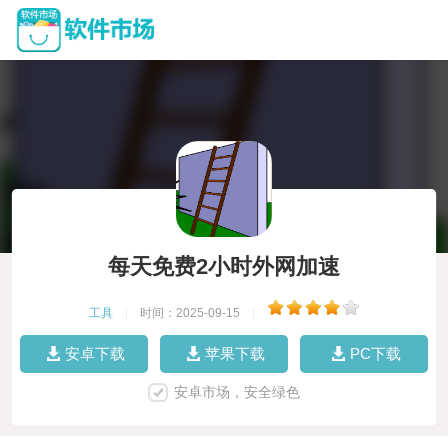
每天免费2小时外网加速
工具
|
时间：2025-09-15
|
安卓下载
苹果下载
PC下载
安卓市场，安全绿色