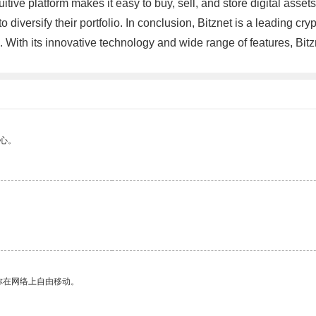
uitive platform makes it easy to buy, sell, and store digital assets
o diversify their portfolio. In conclusion, Bitznet is a leading cr
. With its innovative technology and wide range of features, Bitzne
心。
你在网络上自由移动。