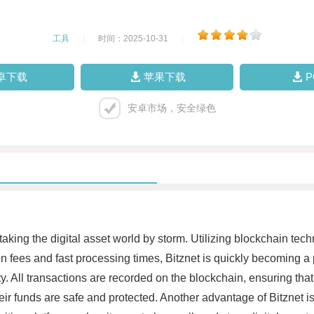
工具
|
时间：2025-10-31
|
卓下载
苹果下载
安卓市场，安全绿色
s taking the digital asset world by storm. Utilizing blockchain te
ion fees and fast processing times, Bitznet is quickly becoming a
ty. All transactions are recorded on the blockchain, ensuring that
r funds are safe and protected. Another advantage of Bitznet is