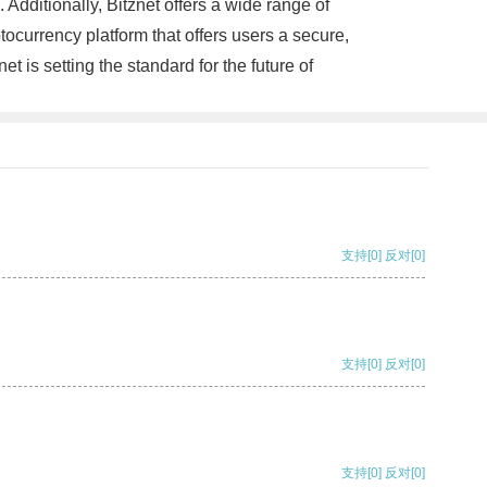
. Additionally, Bitznet offers a wide range of
yptocurrency platform that offers users a secure,
t is setting the standard for the future of
支持
[0]
反对
[0]
支持
[0]
反对
[0]
支持
[0]
反对
[0]