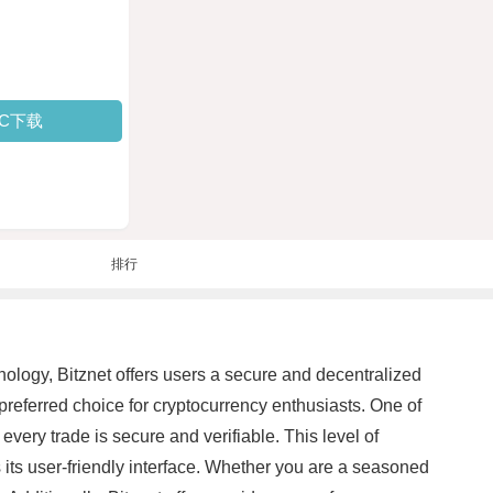
PC下载
排行
chnology, Bitznet offers users a secure and decentralized
 preferred choice for cryptocurrency enthusiasts. One of
 every trade is secure and verifiable. This level of
 its user-friendly interface. Whether you are a seasoned