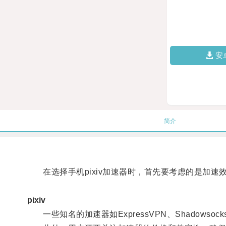
安
简介
在选择手机pixiv加速器时，首先要考虑的是加速
pixiv
一些知名的加速器如ExpressVPN、Shadows