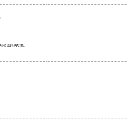
。
动切换线路的功能。