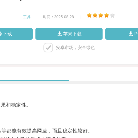
工具
|
时间：2025-08-28
|
卓下载
苹果下载
安卓市场，安全绿色
效果和稳定性。
ocks等都能有效提高网速，而且稳定性较好。