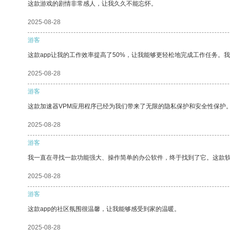
这款游戏的剧情非常感人，让我久久不能忘怀。
2025-08-28
游客
这款app让我的工作效率提高了50%，让我能够更轻松地完成工作任务。
2025-08-28
游客
这款加速器VPM应用程序已经为我们带来了无限的隐私保护和安全性保护
2025-08-28
游客
我一直在寻找一款功能强大、操作简单的办公软件，终于找到了它。这款
2025-08-28
游客
这款app的社区氛围很温馨，让我能够感受到家的温暖。
2025-08-28