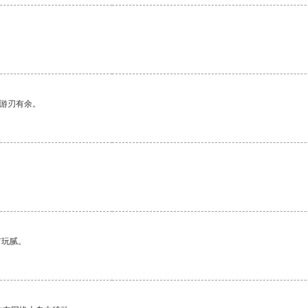
中游刃有余。
有玩腻。