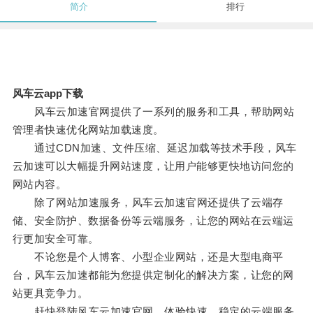
简介
排行
风车云app下载
风车云加速官网提供了一系列的服务和工具，帮助网站
管理者快速优化网站加载速度。
通过CDN加速、文件压缩、延迟加载等技术手段，风车
云加速可以大幅提升网站速度，让用户能够更快地访问您的
网站内容。
除了网站加速服务，风车云加速官网还提供了云端存
储、安全防护、数据备份等云端服务，让您的网站在云端运
行更加安全可靠。
不论您是个人博客、小型企业网站，还是大型电商平
台，风车云加速都能为您提供定制化的解决方案，让您的网
站更具竞争力。
赶快登陆风车云加速官网，体验快速、稳定的云端服务