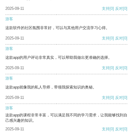
2025-09-11
支持
[0]
反对
[0]
游客
这款软件的社区氛围非常好，可以与其他用户交流学习心得。
2025-09-11
支持
[0]
反对
[0]
游客
这款app的用户评论非常真实，可以帮助我做出更准确的选择。
2025-09-11
支持
[0]
反对
[0]
游客
这款app就像我的私人导师，带领我探索知识的奥秘。
2025-09-11
支持
[0]
反对
[0]
游客
这款app的课程非常丰富，可以满足我不同的学习需求，让我能够找到自
己感兴趣的知识。
2025-09-11
支持
[0]
反对
[0]