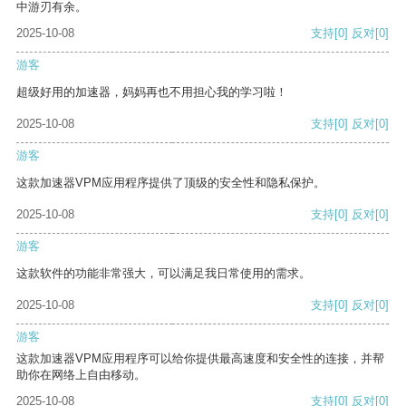
中游刃有余。
2025-10-08
支持
[0]
反对
[0]
游客
超级好用的加速器，妈妈再也不用担心我的学习啦！
2025-10-08
支持
[0]
反对
[0]
游客
这款加速器VPM应用程序提供了顶级的安全性和隐私保护。
2025-10-08
支持
[0]
反对
[0]
游客
这款软件的功能非常强大，可以满足我日常使用的需求。
2025-10-08
支持
[0]
反对
[0]
游客
这款加速器VPM应用程序可以给你提供最高速度和安全性的连接，并帮
助你在网络上自由移动。
2025-10-08
支持
[0]
反对
[0]