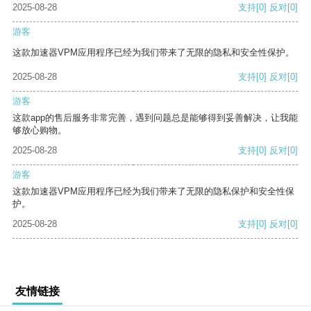
2025-08-28
支持
[0]
反对
[0]
游客
这款加速器VPM应用程序已经为我们带来了无限的隐私和安全性保护。
2025-08-28
支持
[0]
反对
[0]
游客
这款app的售后服务非常完善，遇到问题总是能够得到妥善解决，让我能
够放心购物。
2025-08-28
支持
[0]
反对
[0]
游客
这款加速器VPM应用程序已经为我们带来了无限的隐私保护和安全性保
护。
2025-08-28
支持
[0]
反对
[0]
友情链接