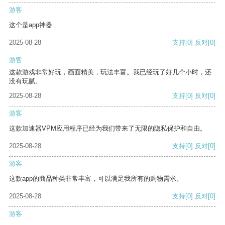
游客
这个是app神器
2025-08-28
支持
[0]
反对
[0]
游客
这款游戏非常好玩，画面精美，玩法丰富。我已经玩了好几个小时，还
没有玩腻。
2025-08-28
支持
[0]
反对
[0]
游客
这款加速器VPM应用程序已经为我们带来了无限的隐私保护和自由。
2025-08-28
支持
[0]
反对
[0]
游客
这款app的商品种类非常丰富，可以满足我所有的购物需求。
2025-08-28
支持
[0]
反对
[0]
游客