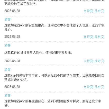
更轻松地完成工作任务。
2025-08-28
支持
[0]
反对
[0]
游客
这款加速器app的安全性很高，使用过程中不会泄露个人信息，让我非常
放心。
2025-08-28
支持
[0]
反对
[0]
游客
这款软件的设计非常人性化，使用起来非常舒服。
2025-08-28
支持
[0]
反对
[0]
游客
这款app的课程非常丰富，可以满足我不同的学习需求，让我能够找到自
己感兴趣的知识。
2025-08-28
支持
[0]
反对
[0]
游客
这款加速器app的客服很贴心，遇到问题都能及时解决，服务态度非常
好。