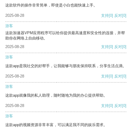
这款软件的操作非常简单，即使是小白也能快速上手。
2025-08-28
支持
[0]
反对
[0]
游客
这款加速器VPM应用程序可以给你提供最高速度和安全性的连接，并帮
助你在网络上自由移动。
2025-08-28
支持
[0]
反对
[0]
游客
这款app是我社交的好帮手，让我能够与朋友保持联系，分享生活点滴。
2025-08-28
支持
[0]
反对
[0]
游客
这款app就像我的私人助理，随时随地为我的办公提供帮助。
2025-08-28
支持
[0]
反对
[0]
游客
这款app的视频资源非常丰富，可以满足我不同的娱乐需求。