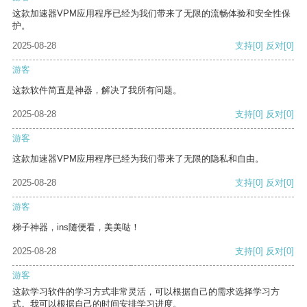
这款加速器VPM应用程序已经为我们带来了无限的流畅体验和安全性保
护。
2025-08-28
支持
[0]
反对
[0]
游客
这款软件简直是神器，解决了我所有问题。
2025-08-28
支持
[0]
反对
[0]
游客
这款加速器VPM应用程序已经为我们带来了无限的隐私和自由。
2025-08-28
支持
[0]
反对
[0]
游客
梯子神器，ins随便看，美美哒！
2025-08-28
支持
[0]
反对
[0]
游客
这款学习软件的学习方式非常灵活，可以根据自己的需求选择学习方
式。我可以根据自己的时间安排学习进度。