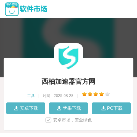
西柚加速器官方网
工具
|
时间：2025-08-28
|
安卓下载
苹果下载
PC下载
安卓市场，安全绿色