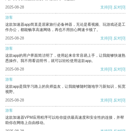
2025-08-28
支持
[0]
反对
[0]
游客
这款加速器app简直是居家旅行必备神器，无论是看视频、玩游戏还是工
作办公，都能畅享高速网络，再也不用担心网速卡顿了。
2025-08-28
支持
[0]
反对
[0]
游客
这款app的用户界面简洁明了，使用起来非常容易上手，让我能够快速熟
悉操作。我不用看说明书，就可以轻松使用这款app。
2025-08-28
支持
[0]
反对
[0]
游客
这款app是我学习路上的良师益友，让我能够随时随地学习新知识，拓宽
视野。
2025-08-28
支持
[0]
反对
[0]
游客
这款加速器VPM应用程序可以给你提供最高速度和安全性的连接，并帮
助你在网络上自由移动。