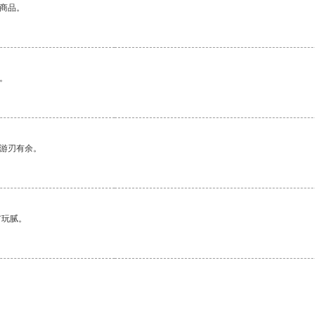
的商品。
。
中游刃有余。
有玩腻。