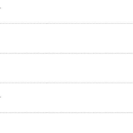
。
。
。