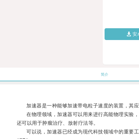
安
简介
加速器是一种能够加速带电粒子速度的装置，其应
在物理领域，加速器可以用来进行高能物理实验，探
还可以用于肿瘤治疗、放射疗法等。
可以说，加速器已经成为现代科技领域中的重要工