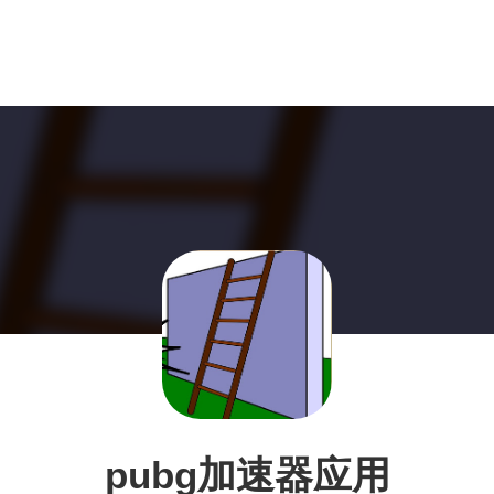
pubg加速器应用