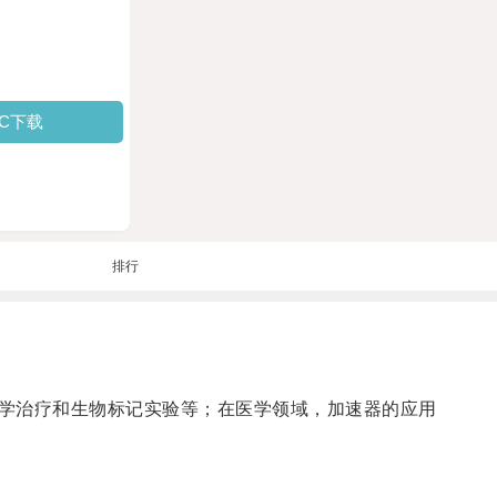
PC下载
排行
学治疗和生物标记实验等；在医学领域，加速器的应用