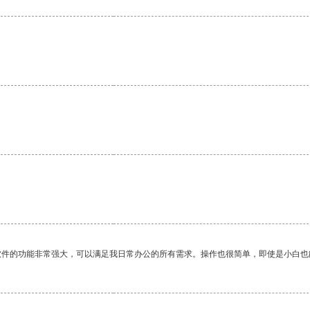
。
软件的功能非常强大，可以满足我日常办公的所有需求。操作也很简单，即使是小白也