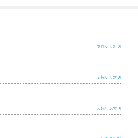
支持
[0]
反对
[0]
支持
[0]
反对
[0]
支持
[0]
反对
[0]