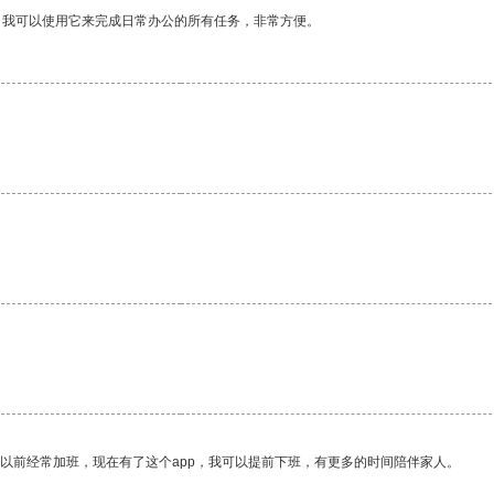
。我可以使用它来完成日常办公的所有任务，非常方便。
我以前经常加班，现在有了这个app，我可以提前下班，有更多的时间陪伴家人。