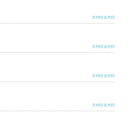
支持
[0]
反对
[0]
支持
[0]
反对
[0]
支持
[0]
反对
[0]
支持
[0]
反对
[0]