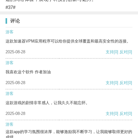
#37#
评论
游客
这款加速器VPM应用程序可以给你提供全球覆盖和最高安全性的连接。
2025-08-28
支持
[0]
反对
[0]
游客
我喜欢这个软件 作者加油
2025-08-28
支持
[0]
反对
[0]
游客
这款游戏的剧情非常感人，让我久久不能忘怀。
2025-08-28
支持
[0]
反对
[0]
游客
这款app的学习氛围很浓厚，能够激励我不断学习，让我能够取得更好的
成绩。