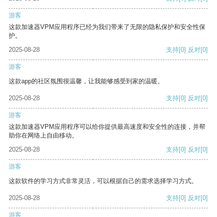
游客
这款加速器VPM应用程序已经为我们带来了无限的隐私保护和安全性保
护。
2025-08-28
支持
[0]
反对
[0]
游客
这款app的社区氛围很温馨，让我能够感受到家的温暖。
2025-08-28
支持
[0]
反对
[0]
游客
这款加速器VPM应用程序可以给你提供最高速度和安全性的连接，并帮
助你在网络上自由移动。
2025-08-28
支持
[0]
反对
[0]
游客
这款软件的学习方式非常灵活，可以根据自己的需求选择学习方式。
2025-08-28
支持
[0]
反对
[0]
游客