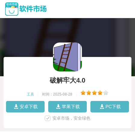
破解牢大4.0
工具
|
时间：2025-08-28
|
安卓下载
苹果下载
PC下载
安卓市场，安全绿色