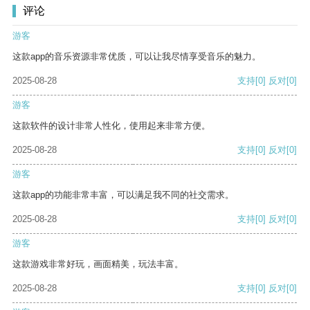
评论
游客
这款app的音乐资源非常优质，可以让我尽情享受音乐的魅力。
2025-08-28
支持
[0]
反对
[0]
游客
这款软件的设计非常人性化，使用起来非常方便。
2025-08-28
支持
[0]
反对
[0]
游客
这款app的功能非常丰富，可以满足我不同的社交需求。
2025-08-28
支持
[0]
反对
[0]
游客
这款游戏非常好玩，画面精美，玩法丰富。
2025-08-28
支持
[0]
反对
[0]