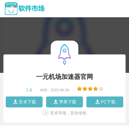
一元机场加速器官网
工具
|
时间：2025-08-28
|
安卓下载
苹果下载
PC下载
安卓市场，安全绿色