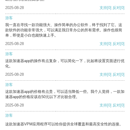
2025-08-28
支持
[0]
反对
[0]
游客
我一直在寻找一款功能强大、操作简单的办公软件，终于找到了它。这
款软件的功能非常强大，可以满足我日常办公的所有需求。操作也很简
单，即使是小白也能快速上手。
2025-08-28
支持
[0]
反对
[0]
游客
这款加速器app的操作有点复杂，可以简化一下，比如将设置页面进行优
化。
2025-08-28
支持
[0]
反对
[0]
游客
这款加速器app的价格有点贵，可以适当降低一些。我个人觉得，一款加
速器app的价格应该在50元以下才比较合理。
2025-08-28
支持
[0]
反对
[0]
游客
这款加速器VPM应用程序可以给你提供全球覆盖和最高安全性的连接。