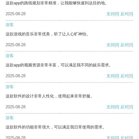
这款app的路线规划非常精准，让我能够快速到达目的地。
2025-08-28
支持
[0]
反对
[0]
游客
这款游戏的音乐非常优美，听了让人心旷神怡。
2025-08-28
支持
[0]
反对
[0]
游客
这款app的视频资源非常丰富，可以满足我不同的娱乐需求。
2025-08-28
支持
[0]
反对
[0]
游客
这款软件的设计非常人性化，使用起来非常舒服。
2025-08-28
支持
[0]
反对
[0]
游客
这款软件的功能非常强大，可以满足我日常使用的需求。
2025-08-28
支持
[0]
反对
[0]