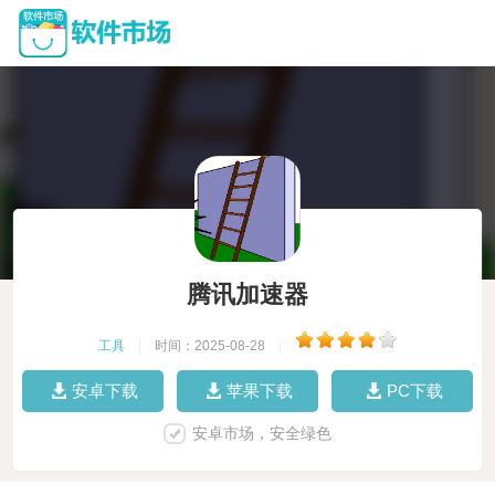
腾讯加速器
工具
|
时间：2025-08-28
|
安卓下载
苹果下载
PC下载
安卓市场，安全绿色