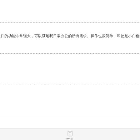
软件的功能非常强大，可以满足我日常办公的所有需求。操作也很简单，即使是小白也
苹果