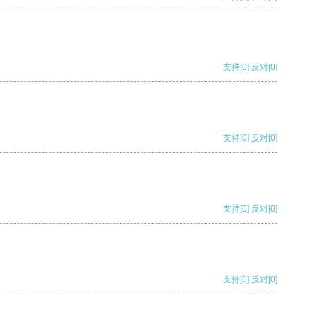
支持
[0]
反对
[0]
支持
[0]
反对
[0]
支持
[0]
反对
[0]
支持
[0]
反对
[0]