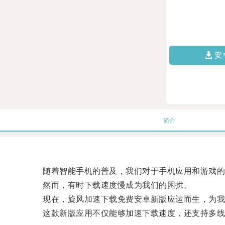
安
简介
随着智能手机的普及，我们对于手机应用和游戏的
然而，有时下载速度慢成为我们的困扰。
现在，旋风加速下载免费安卓新版应运而生，为我
这款新版应用不仅能够加速下载速度，还支持多线