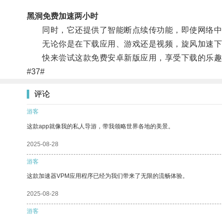
黑洞免费加速两小时
同时，它还提供了智能断点续传功能，即使网络中
无论你是在下载应用、游戏还是视频，旋风加速下载
快来尝试这款免费安卓新版应用，享受下载的乐趣
#37#
评论
游客
这款app就像我的私人导游，带我领略世界各地的美景。
2025-08-28
游客
这款加速器VPM应用程序已经为我们带来了无限的流畅体验。
2025-08-28
游客