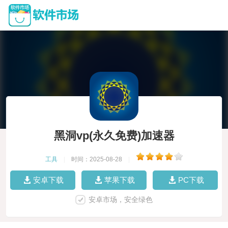
黑洞vp(永久免费)加速器
工具
|
时间：2025-08-28
|
安卓下载
苹果下载
PC下载
安卓市场，安全绿色