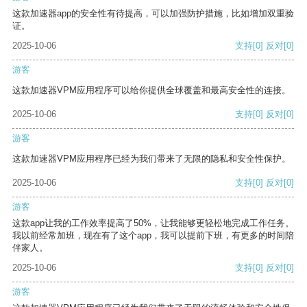
这款加速器app的安全性有待提高，可以加强防护措施，比如增加双重验
证。
2025-10-06
支持
[0]
反对
[0]
游客
这款加速器VPM应用程序可以给你提供全球覆盖和最高安全性的连接。
2025-10-06
支持
[0]
反对
[0]
游客
这款加速器VPM应用程序已经为我们带来了无限的隐私和安全性保护。
2025-10-06
支持
[0]
反对
[0]
游客
这款app让我的工作效率提高了50%，让我能够更轻松地完成工作任务。
我以前经常加班，现在有了这个app，我可以提前下班，有更多的时间陪
伴家人。
2025-10-06
支持
[0]
反对
[0]
游客