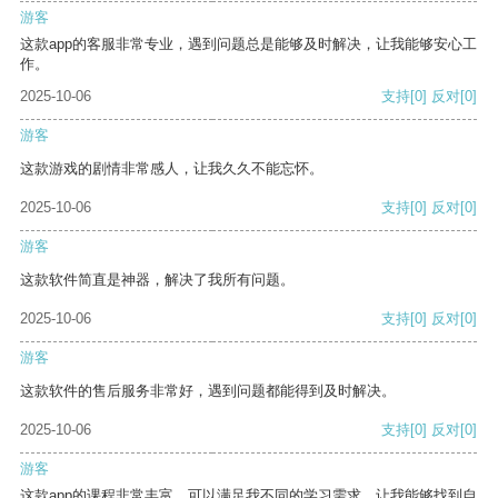
游客
这款app的客服非常专业，遇到问题总是能够及时解决，让我能够安心工
作。
2025-10-06
支持
[0]
反对
[0]
游客
这款游戏的剧情非常感人，让我久久不能忘怀。
2025-10-06
支持
[0]
反对
[0]
游客
这款软件简直是神器，解决了我所有问题。
2025-10-06
支持
[0]
反对
[0]
游客
这款软件的售后服务非常好，遇到问题都能得到及时解决。
2025-10-06
支持
[0]
反对
[0]
游客
这款app的课程非常丰富，可以满足我不同的学习需求，让我能够找到自